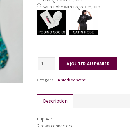
Satin Robe with Logo
+25,00 €
Price
quantité
AJOUTER AU PANIER
de
Blue
Catégorie :
En stock de scene
garden
Description
Cup A-B
2 rows connectors