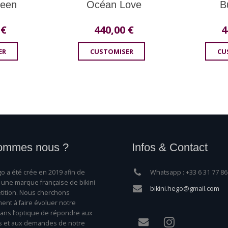
ueen
Océan Love
B
0
€
440,00
€
4
ER
CUSTOMISER
CU
ommes nous ?
Infos & Contact
o a été crée en 2019 afin de
Whatsapp : +33 6 31 77 86
une marque française de bikini
bikini.hego@gmail.com
ition. Nous cherchons
nt à faire évoluer notre
ns l’optique de répondre aux
s et aux demandes de notre