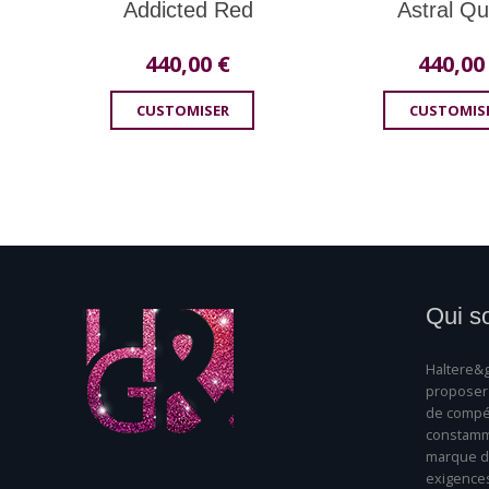
Addicted Red
Astral Q
440,00
€
440,0
CUSTOMISER
CUSTOMIS
Qui s
Haltere&g
proposer 
de compét
constamme
marque da
exigence