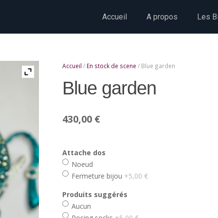
Accueil
A propos
Les Bi
Accueil
/
En stock de scene
/ Blue garden
Blue garden
430,00
€
Attache dos
Noeud
Fermeture bijou
+5,00 €
Produits suggérés
Aucun
Posing socks
+5,00 €