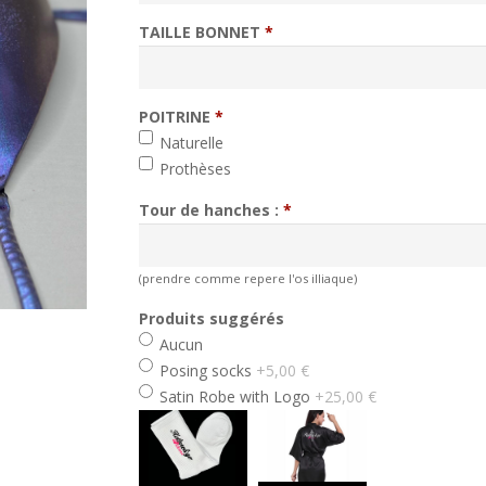
TAILLE BONNET
*
POITRINE
*
min 1, max 1
Naturelle
Prothèses
Tour de hanches :
*
(prendre comme repere l'os illiaque)
Produits suggérés
Aucun
Posing socks
+5,00 €
Satin Robe with Logo
+25,00 €