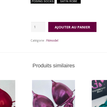
Price
quantité
AJOUTER AU PANIER
de
Galaxy
Catégorie :
Fitmodel
Fit
Produits similaires