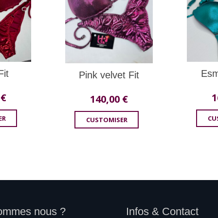
Fit
Esm
Pink velvet Fit
0
€
1
140,00
€
ER
CU
CUSTOMISER
ommes nous ?
Infos & Contact