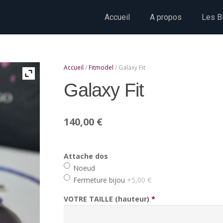
Accueil
A propos
Les Bi
Accueil
/
Fitmodel
/ Galaxy Fit
Galaxy Fit
140,00
€
Attache dos
Noeud
Fermeture bijou
+5,00 €
VOTRE TAILLE (hauteur)
*