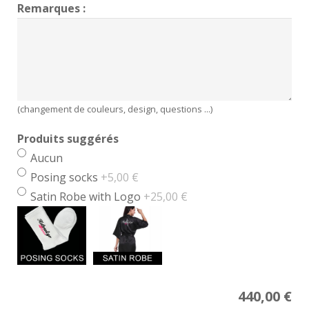
Remarques :
(changement de couleurs, design, questions ...)
Produits suggérés
Aucun
Posing socks
+5,00 €
Satin Robe with Logo
+25,00 €
Price
440,00
€