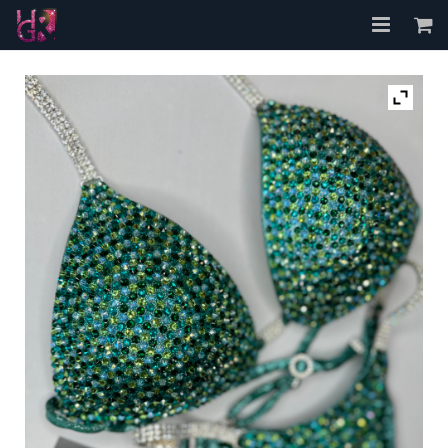
Accueil
A propos
Les Bikinis
FAQ
Contact
Mon compte