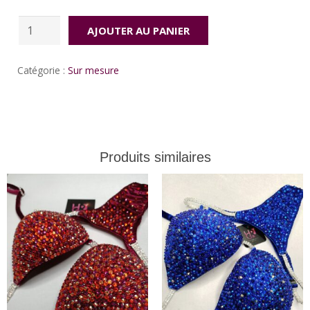
quantité
AJOUTER AU PANIER
de
Good
Catégorie :
Sur mesure
luck
Produits similaires