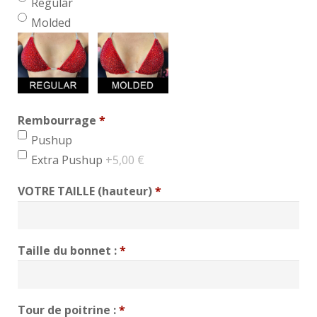
Regular
Molded
Rembourrage
*
min 1, max 1
Pushup
Extra Pushup
+5,00 €
VOTRE TAILLE (hauteur)
*
Taille du bonnet :
*
Tour de poitrine :
*