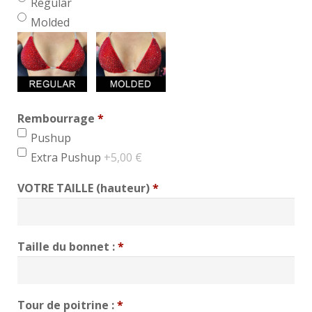
Regular
Molded
Rembourrage
*
min 1, max 1
Pushup
Extra Pushup
+5,00 €
VOTRE TAILLE (hauteur)
*
Taille du bonnet :
*
Tour de poitrine :
*