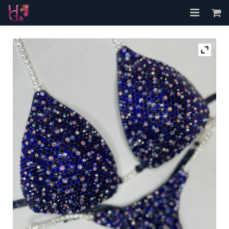
Accueil
A propos
Les Bikinis
FAQ
Contact
Mon compte