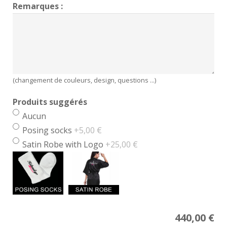
Remarques :
(changement de couleurs, design, questions ...)
Produits suggérés
Aucun
Posing socks
+5,00 €
Satin Robe with Logo
+25,00 €
Price
440,00
€