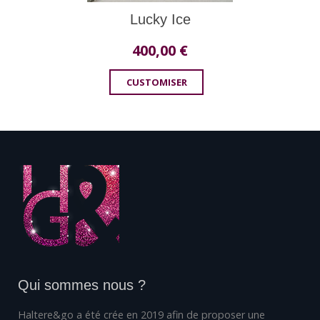
Lucky Ice
400,00
€
CUSTOMISER
Qui sommes nous ?
Haltere&go a été crée en 2019 afin de proposer une