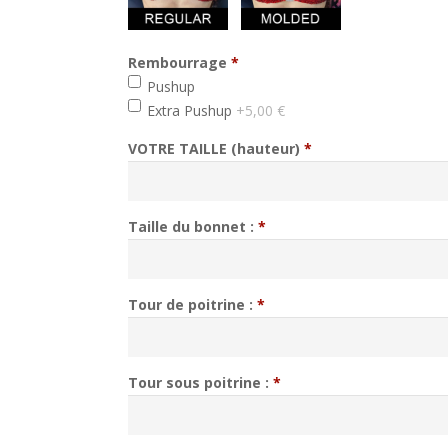
Rembourrage
*
min 1, max 1
Pushup
Extra Pushup
+5,00 €
VOTRE TAILLE (hauteur)
*
Taille du bonnet :
*
Tour de poitrine :
*
Tour sous poitrine :
*