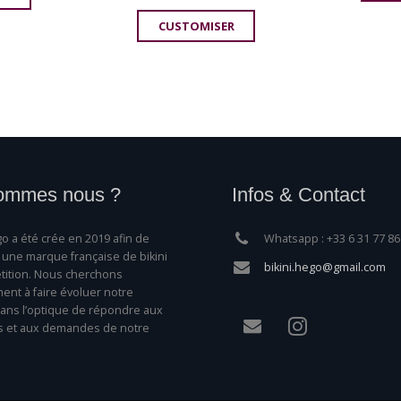
CUSTOMISER
ommes nous ?
Infos & Contact
o a été crée en 2019 afin de
Whatsapp : +33 6 31 77 86
une marque française de bikini
bikini.hego@gmail.com
ition. Nous cherchons
nt à faire évoluer notre
ns l’optique de répondre aux
s et aux demandes de notre