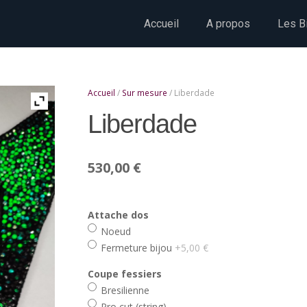
Accueil
A propos
Les Bi
Accueil
/
Sur mesure
/ Liberdade
Liberdade
530,00
€
Attache dos
Noeud
Fermeture bijou
+5,00 €
Coupe fessiers
Bresilienne
Pro cut (string)