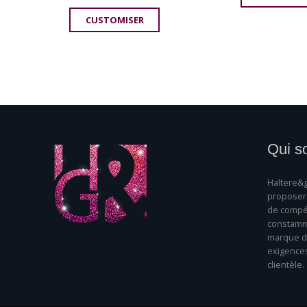
CUSTOMISER
Qui s
Haltere&g
proposer 
de compét
constamme
marque da
exigence
clientèle.