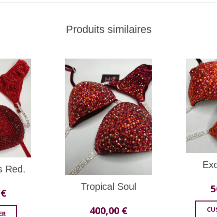
Produits similaires
Exo
s Red.
Tropical Soul
5
0
€
400,00
€
CU
ER