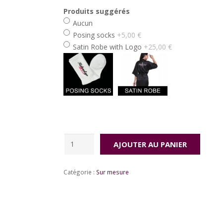
Produits suggérés
Aucun
Posing socks
+5,00 €
Satin Robe with Logo
+25,00 €
Price
quantité
AJOUTER AU PANIER
de
Liberdade
Catégorie :
Sur mesure