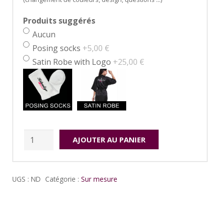
Produits suggérés
Aucun
Posing socks
+5,00 €
Satin Robe with Logo
+25,00 €
quantité
AJOUTER AU PANIER
de
Lisboa
UGS :
ND
Catégorie :
Sur mesure