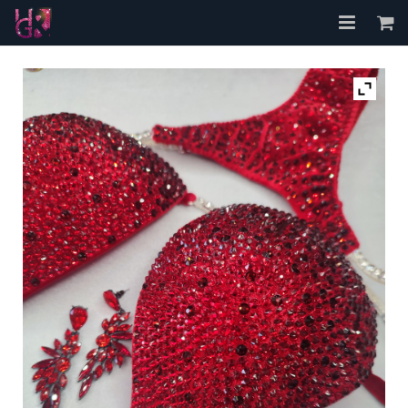
Accueil
A propos
Les Bikinis
FAQ
Contact
Mon compte