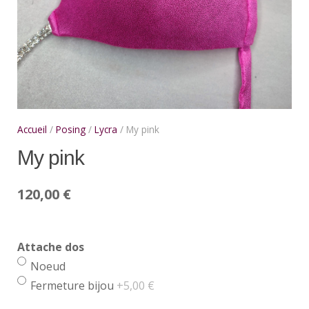
Accueil
/
Posing
/
Lycra
/ My pink
My pink
120,00
€
Attache dos
Noeud
Fermeture bijou
+5,00 €