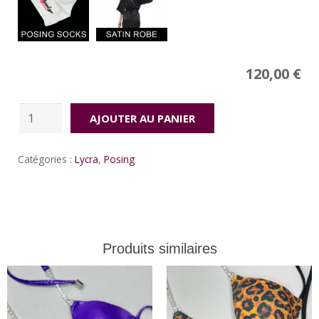
Price
120,00
€
quantité
AJOUTER AU PANIER
de
My
Catégories :
Lycra
,
Posing
pink
Produits similaires