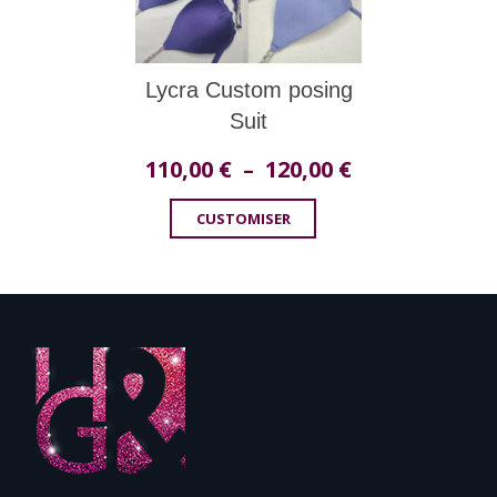
Lycra Custom posing
Suit
110,00
€
120,00
€
Plage
–
de
CUSTOMISER
prix :
110,00 €
à
120,00 €