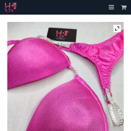
Accueil
A propos
Les Bikinis
FAQ
Contact
Mon compte