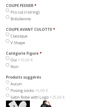
COUPE FESSIER
*
min 1, max 1
Pro cut (=string)
Brésilienne
COUPE AVANT CULOTTE
*
min 1, max 1
Classique
V Shape
Catégorie Figure
*
max 1
Oui
+10,00 €
Non
Produits suggérés
Aucun
Posing socks
+5,00 €
Satin Robe with Logo
+25,00 €