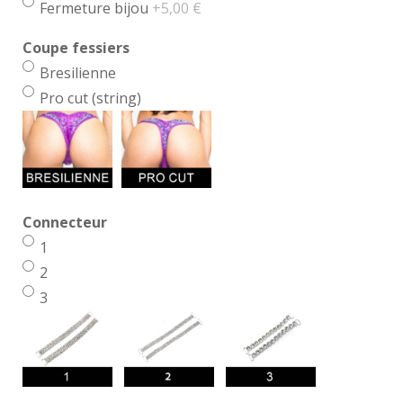
Fermeture bijou
+5,00 €
Coupe fessiers
Bresilienne
Pro cut (string)
Connecteur
1
2
3