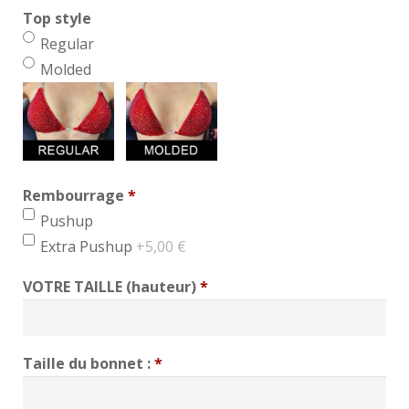
Top style
Regular
Molded
Rembourrage
*
min 1, max 1
Pushup
Extra Pushup
+5,00 €
VOTRE TAILLE (hauteur)
*
Taille du bonnet :
*