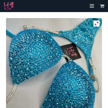
Accueil
A propos
Les Bikinis
FAQ
Contact
Mon compte