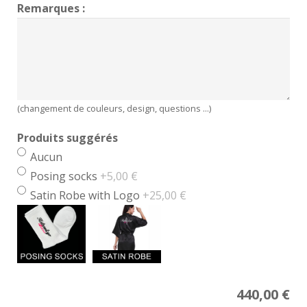
Remarques :
(changement de couleurs, design, questions ...)
Produits suggérés
Aucun
Posing socks
+5,00 €
Satin Robe with Logo
+25,00 €
Price
440,00
€