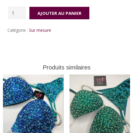
quantité
AJOUTER AU PANIER
de
Red
Catégorie :
Sur mesure
moon
Produits similaires