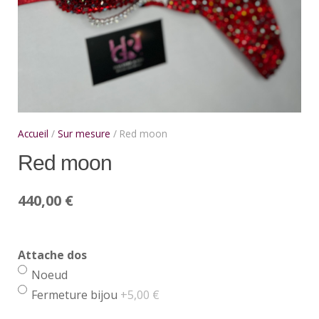
Accueil
/
Sur mesure
/ Red moon
Red moon
440,00
€
Attache dos
Noeud
Fermeture bijou
+5,00 €