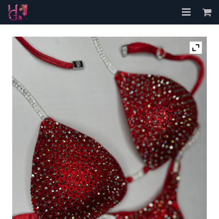
Accueil
A propos
Les Bikinis
FAQ
Contact
Mon compte