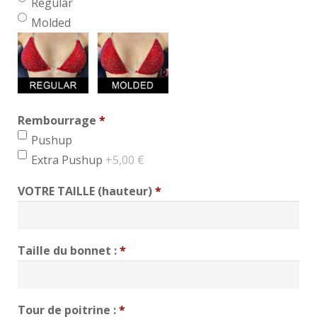
Regular
Molded
Rembourrage
*
min 1, max 1
Pushup
Extra Pushup
+5,00 €
VOTRE TAILLE (hauteur)
*
Taille du bonnet :
*
Tour de poitrine :
*