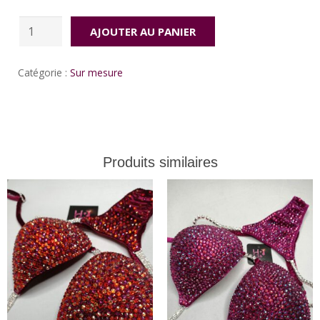
quantité
AJOUTER AU PANIER
de
Red
Catégorie :
Sur mesure
Sina
Produits similaires