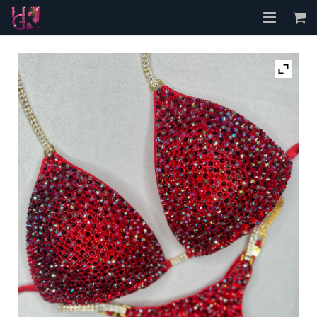
Accueil
A propos
Les Bikinis
FAQ
Contact
Mon compte