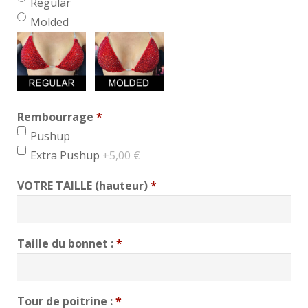
Regular
Molded
Rembourrage
*
min 1, max 1
Pushup
Extra Pushup
+5,00 €
VOTRE TAILLE (hauteur)
*
Taille du bonnet :
*
Tour de poitrine :
*