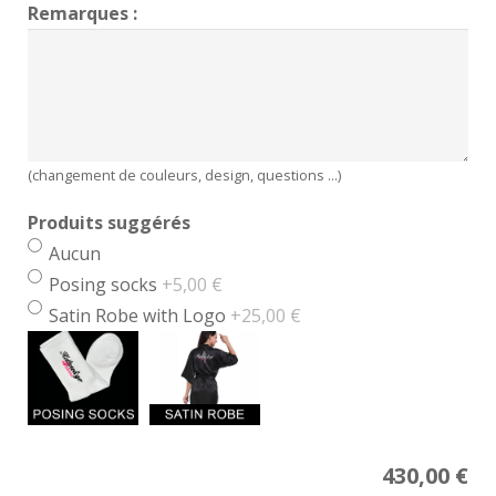
Remarques :
(changement de couleurs, design, questions ...)
Produits suggérés
Aucun
Posing socks
+5,00 €
Satin Robe with Logo
+25,00 €
Price
430,00
€