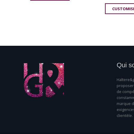
CUSTOMIS
Qui s
Haltere&g
proposer 
de compét
constamme
marque da
exigence
clientèle.