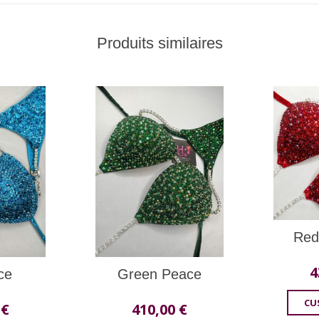
Produits similaires
Red
4
ce
Green Peace
CU
0
€
410,00
€