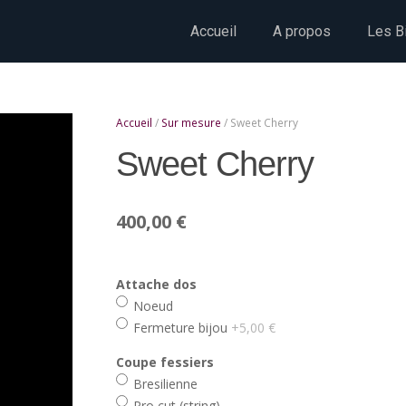
Accueil
A propos
Les Bi
Accueil
/
Sur mesure
/ Sweet Cherry
Sweet Cherry
400,00
€
Attache dos
Noeud
Fermeture bijou
+5,00 €
Coupe fessiers
Bresilienne
Pro cut (string)