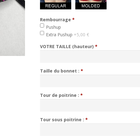
Rembourrage
*
min 1, max 1
Pushup
Extra Pushup
+5,00 €
VOTRE TAILLE (hauteur)
*
Taille du bonnet :
*
Tour de poitrine :
*
Tour sous poitrine :
*