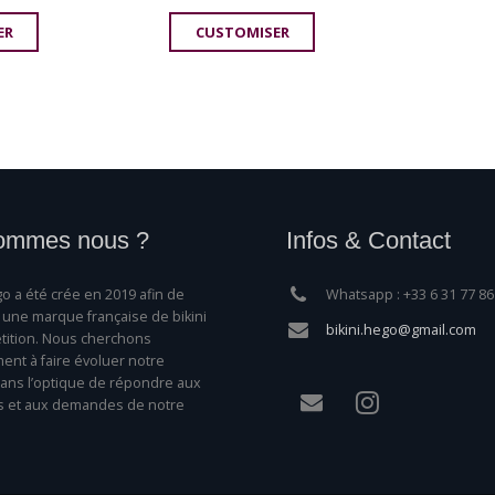
ER
CUSTOMISER
ommes nous ?
Infos & Contact
o a été crée en 2019 afin de
Whatsapp : +33 6 31 77 86
une marque française de bikini
bikini.hego@gmail.com
ition. Nous cherchons
nt à faire évoluer notre
ns l’optique de répondre aux
s et aux demandes de notre