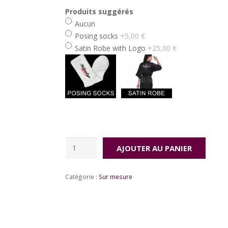
Produits suggérés
Aucun
Posing socks
+5,00 €
Satin Robe with Logo
+25,00 €
Price
quantité
AJOUTER AU PANIER
de
Sweet
Catégorie :
Sur mesure
Cherry