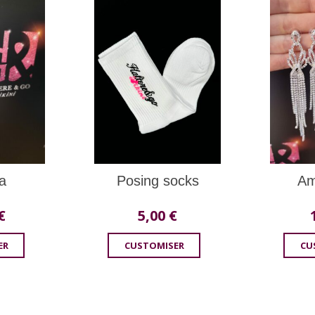
a
Posing socks
Am
€
5,00
€
ER
CUSTOMISER
CU