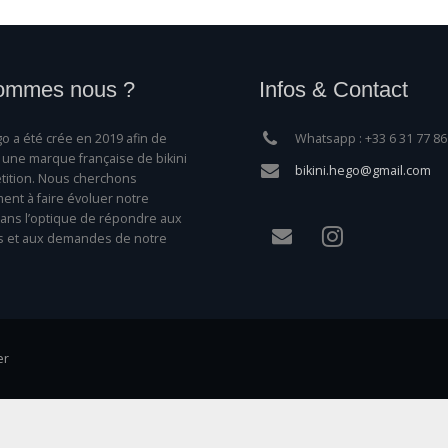
ommes nous ?
Infos & Contact
o a été crée en 2019 afin de
Whatsapp : +33 6 31 77 86
une marque française de bikini
bikini.hego@gmail.com
ition. Nous cherchons
nt à faire évoluer notre
ns l’optique de répondre aux
s et aux demandes de notre
er