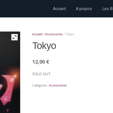
Accueil
A propos
Les Bi
Accueil
/
Accessoires
/ Tokyo
Tokyo
12,00
€
SOLD OUT
Catégorie :
Accessoires