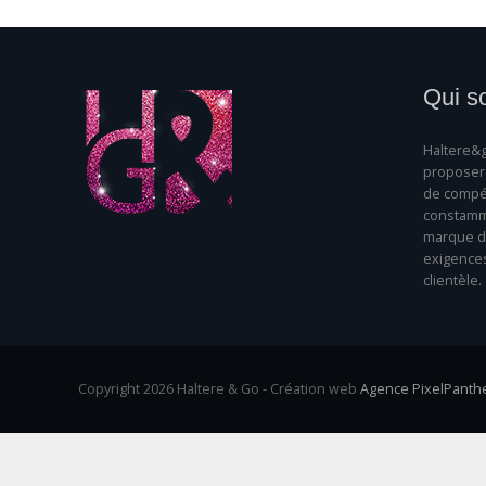
Qui s
Haltere&g
proposer 
de compét
constamme
marque da
exigence
clientèle.
Copyright 2026 Haltere & Go - Création web
Agence PixelPanth