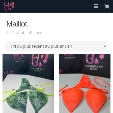
Accueil
Maillot
A propos
Trié
9 résultats affichés
du
Les Bikinis
plus
récent
FAQ
au
Contact
plus
ancien
Mon compte