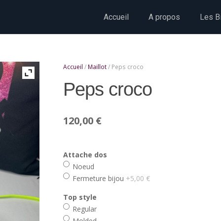
Accueil
A propos
Les Bi
Accueil
/
Maillot
/ Peps croco
Peps croco
120,00
€
Attache dos
Noeud
Fermeture bijou
+5,00 €
Top style
Regular
Molded