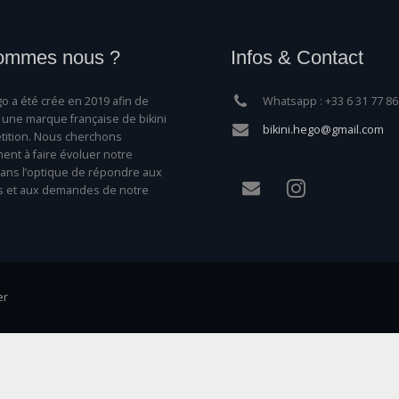
ommes nous ?
Infos & Contact
o a été crée en 2019 afin de
Whatsapp : +33 6 31 77 86
une marque française de bikini
bikini.hego@gmail.com
ition. Nous cherchons
nt à faire évoluer notre
ns l’optique de répondre aux
s et aux demandes de notre
er