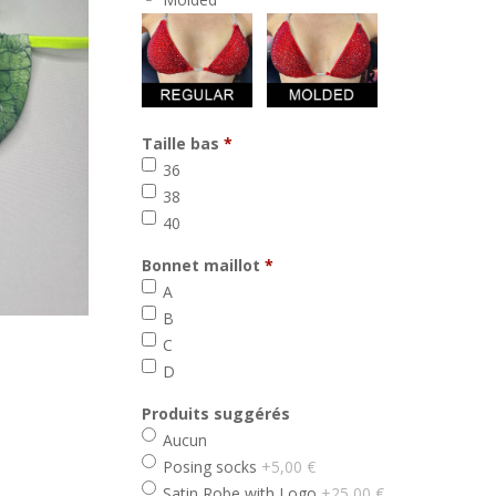
Taille bas
*
min 1, max 1
36
38
40
Bonnet maillot
*
min 1, max 1
A
B
C
D
Produits suggérés
Aucun
Posing socks
+5,00 €
Satin Robe with Logo
+25,00 €