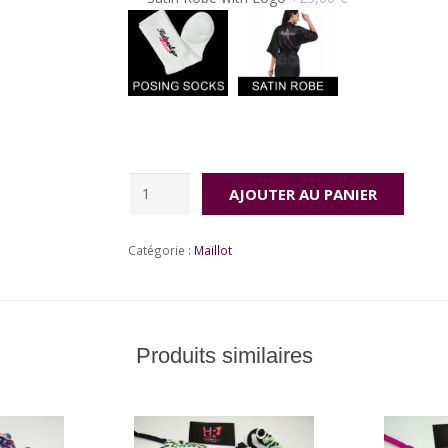
Price
quantité
AJOUTER AU PANIER
de
Peps
Catégorie :
Maillot
croco
Produits similaires