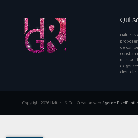
Qui s
Haltere&g
proposer 
de compét
constamme
marque da
exigence
clientèle.
Copyright 2026 Haltere & Go - Création web
Agence PixelPanth