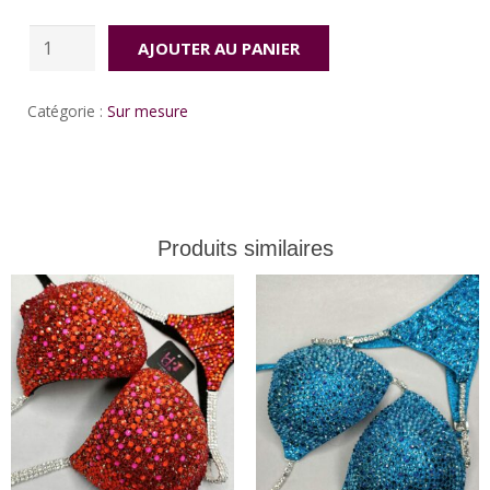
quantité
AJOUTER AU PANIER
de
Nyla
Catégorie :
Sur mesure
purple
Produits similaires