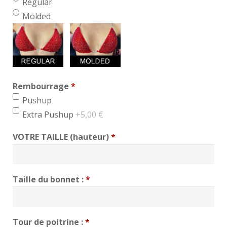
Regular
Molded
Rembourrage
*
min 1, max 1
Pushup
Extra Pushup
+5,00 €
VOTRE TAILLE (hauteur)
*
Taille du bonnet :
*
Tour de poitrine :
*