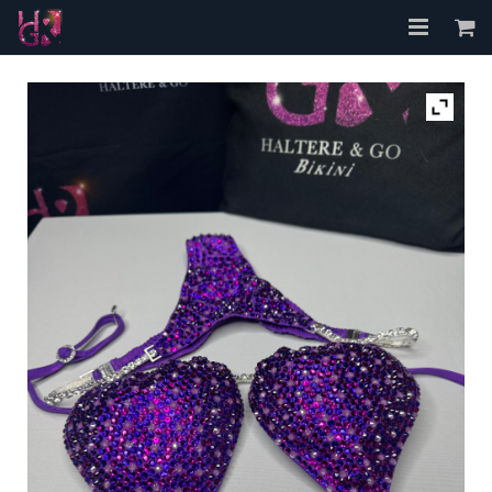
Accueil
A propos
Les Bikinis
FAQ
Contact
Mon compte