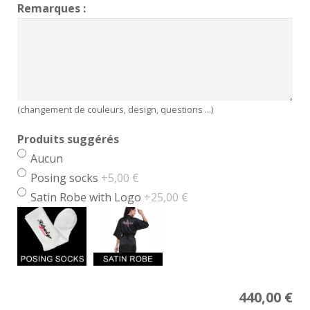
Remarques :
(changement de couleurs, design, questions ...)
Produits suggérés
Aucun
Posing socks
+5,00 €
Satin Robe with Logo
+25,00 €
Price
440,00
€