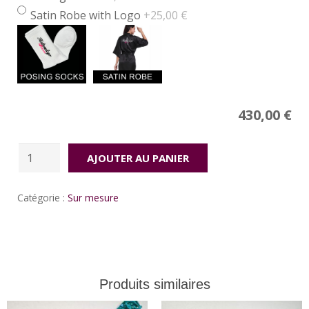
Satin Robe with Logo
+25,00 €
Price
430,00
€
quantité
AJOUTER AU PANIER
de
Red
Catégorie :
Sur mesure
explosion
Produits similaires