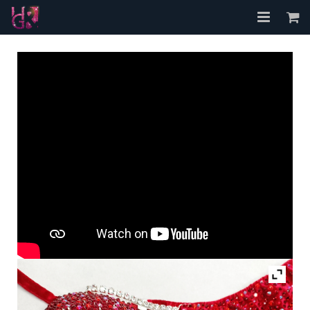
Accueil
A propos
Les Bikinis
FAQ
Contact
Mon compte