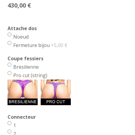
430,00
€
Attache dos
Noeud
Fermeture bijou
+5,00 €
Coupe fessiers
Bresilienne
Pro cut (string)
Connecteur
1
2