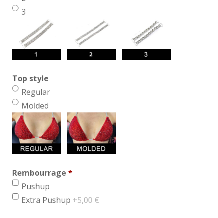
3
Top style
Regular
Molded
Rembourrage
*
min 1, max 1
Pushup
Extra Pushup
+5,00 €